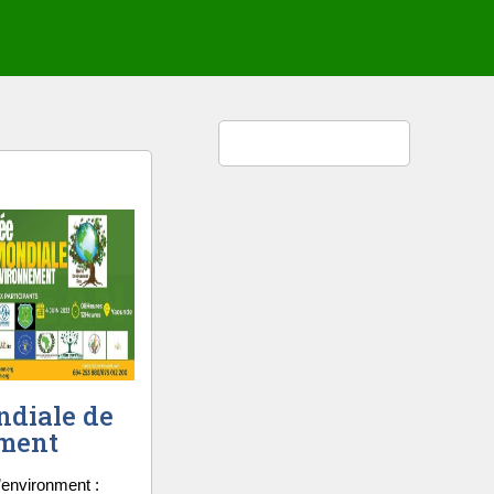
diale de
ement
’environment :