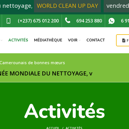
u nettoyage
,
WORLD CLEAN UP DAY
vendred
(+237) 675 012 200
694 253 880
6 9
ACTIVITÉS
MÉDIATHÈQUE
VOIR
CONTACT
 Camerounais de bonnes mœurs
DIALE DU NETTOYAGE, vendredi 20 septembr
Activités
ACCUEIL
ACTIVITÉS