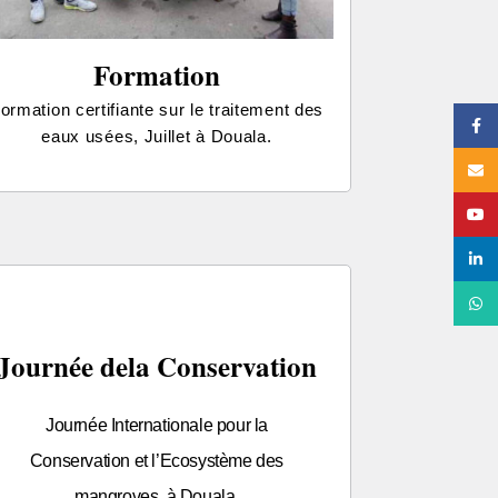
Formation
ormation certifiante sur le traitement des
Face
eaux usées, Juillet à Douala.
Email
YouT
linke
What
Journée dela Conservation
Journée Internationale pour la
Conservation et l’Ecosystème des
mangroves, à Douala.