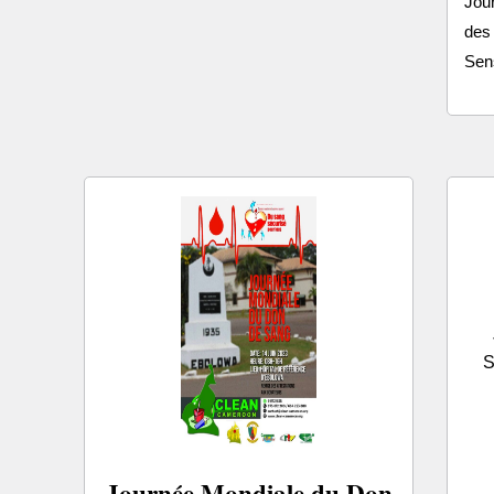
Jour
des
Sens
S
Journée Mondiale du Don