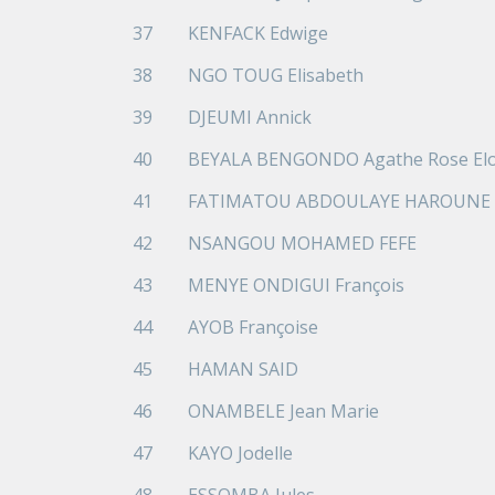
37
KENFACK Edwige
38
NGO TOUG Elisabeth
39
DJEUMI Annick
40
BEYALA BENGONDO Agathe Rose Elo
41
FATIMATOU ABDOULAYE HAROUNE
42
NSANGOU MOHAMED FEFE
43
MENYE ONDIGUI François
44
AYOB Françoise
45
HAMAN SAID
46
ONAMBELE Jean Marie
47
KAYO Jodelle