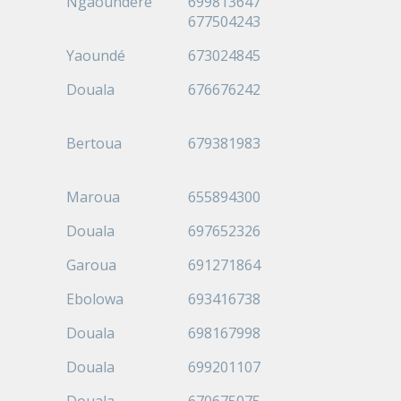
Ngaoundéré
699813647
677504243
Yaoundé
673024845
Douala
676676242
Bertoua
679381983
Maroua
655894300
Douala
697652326
Garoua
691271864
Ebolowa
693416738
Douala
698167998
Douala
699201107