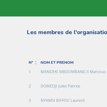
Les membres de l'organisati
N°
NOM ET PRENOM
N°
NOM ET PRENOM
1
MANDEKI MBOUMBANG II Marcous
2
DOMEDJI Jules Patrice
3
NYAMSI BIFFOU Laurent