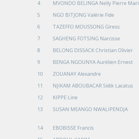
4
MVONDO BELINGA Nelly Pierre Mari
5
NGO BITJONG Valérie Fide
6
TAZEFFO MOUSSONG Giress
7
SAGHENG FOTSING Narcisse
8
BELONG DISSACK Christian Olivier
9
BENGA NGOUNYA Aurélien Ernest
10
ZOUANAY Alexandre
11
NJIKAM ABOUBACAR Sidik Lacatus
12
KIPPE Line
13
SUSAN MEANGO NWALIPENDJA
14
EBOBISSE Francis