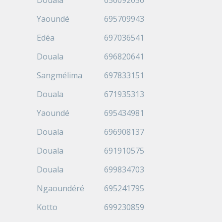
Douala
656092056
Yaoundé
695709943
Edéa
697036541
Douala
696820641
Sangmélima
697833151
Douala
671935313
Yaoundé
695434981
Douala
696908137
Douala
691910575
Douala
699834703
Ngaoundéré
695241795
Kotto
699230859