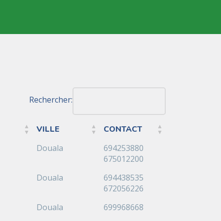
Rechercher:
VILLE
CONTACT
VILLE
CONTACT
Douala
694253880
675012200
Douala
694438535
672056226
Douala
699968668