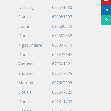
Dschang
656571680
linke
Douala
680081907
What
Loum
690600522
Douala
652602362
Ngaoundéré
699007910
Douala
695273147
Yaoundé
679501821
Yaoundé
677577575
Maroua
697427208
Douala
656547525
Douala
691811798