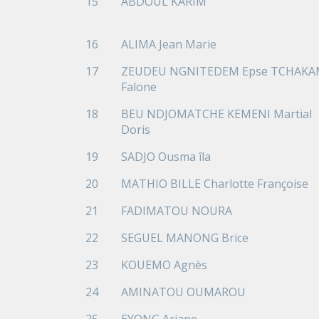
15
ABDOUL KARIM
16
ALIMA Jean Marie
17
ZEUDEU NGNITEDEM Epse TCHAK
Falone
18
BEU NDJOMATCHE KEMENI Martial
Doris
19
SADJO Ousma îla
20
MATHIO BILLE Charlotte Françoise
21
FADIMATOU NOURA
22
SEGUEL MANONG Brice
23
KOUEMO Agnès
24
AMINATOU OUMAROU