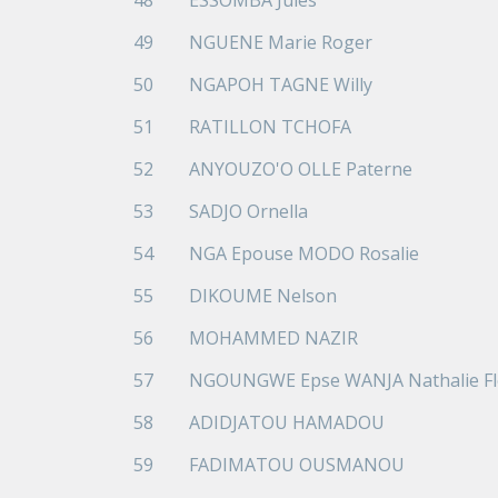
48
ESSOMBA Jules
49
NGUENE Marie Roger
50
NGAPOH TAGNE Willy
51
RATILLON TCHOFA
52
ANYOUZO'O OLLE Paterne
53
SADJO Ornella
54
NGA Epouse MODO Rosalie
55
DIKOUME Nelson
56
MOHAMMED NAZIR
57
NGOUNGWE Epse WANJA Nathalie Fl
58
ADIDJATOU HAMADOU
59
FADIMATOU OUSMANOU