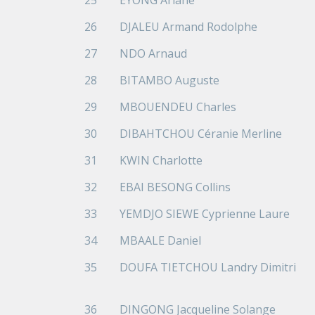
25
EYONG Ariane
26
DJALEU Armand Rodolphe
27
NDO Arnaud
28
BITAMBO Auguste
29
MBOUENDEU Charles
30
DIBAHTCHOU Céranie Merline
31
KWIN Charlotte
32
EBAI BESONG Collins
33
YEMDJO SIEWE Cyprienne Laure
34
MBAALE Daniel
35
DOUFA TIETCHOU Landry Dimitri
36
DINGONG Jacqueline Solange