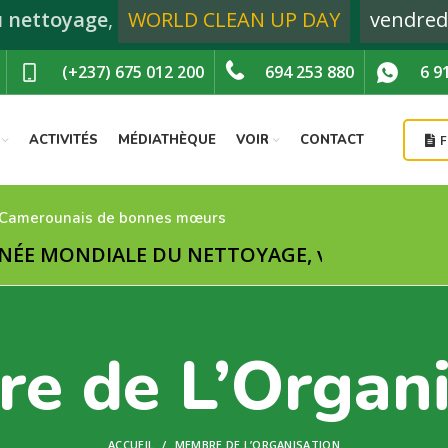
u nettoyage
,
WORLD CLEAN UP DAY
vendred
(+237) 675 012 200
694 253 880
6 9
ACTIVITÉS
MÉDIATHÈQUE
VOIR
CONTACT
 Camerounais de bonnes mœurs
ONDIALE DU NETTOYAGE, vendredi 20 septem
e de L’Organi
ACCUEIL
MEMBRE DE L’ORGANISATION