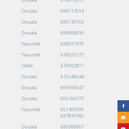
Douala
670675075
Douala
698117014
Douala
690130102
Douala
699068936
Yaoundé
698921939
Yaoundé
676025172
Otélé
675902811
Douala
675246044
Douala
691666547
Douala
655184772
Face
Yaoundé
651450095
697841085
Email
Douala
680568067
YouT